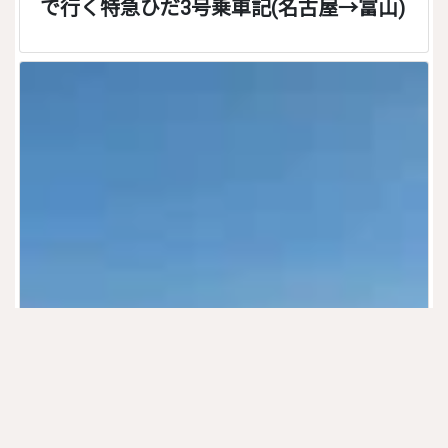
で行く特急ひだ3号乗車記(名古屋→富山)