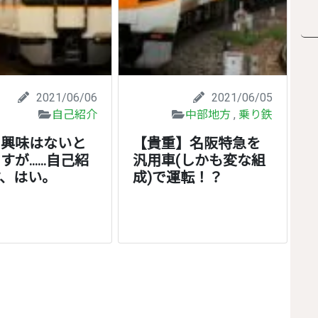
2021/06/06
2021/06/05
自己紹介
中部地方
,
乗り鉄
ま興味はないと
【貴重】名阪特急を
すが……自己紹
汎用車(しかも変な組
、はい。
成)で運転！？