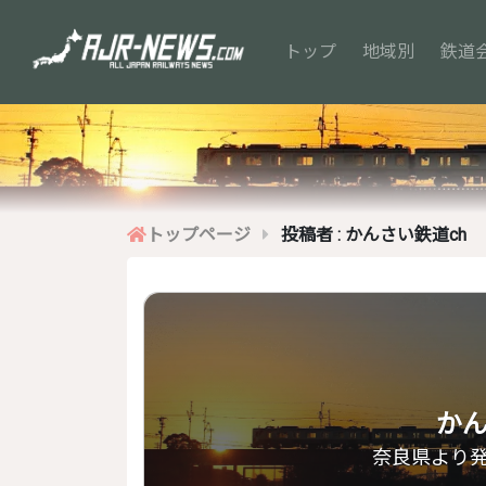
(current)
トップ
地域別
鉄道
トップページ
投稿者 : かんさい鉄道ch
かん
奈良県より