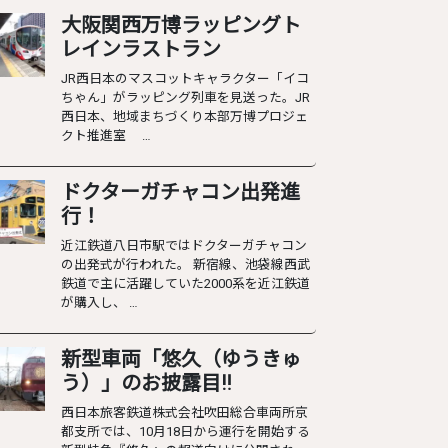
大阪関西万博ラッピングト
レインラストラン
JR西日本のマスコットキャラクター「イコ
ちゃん」がラッピング列車を見送った。JR
西日本、地域まちづくり本部万博プロジェ
クト推進室 …
ドクターガチャコン出発進
行！
近江鉄道八日市駅ではドクターガチャコン
の出発式が行われた。 新宿線、池袋線西武
鉄道で主に活躍していた2000系を近江鉄道
が購入し、 …
新型車両「悠久（ゆうきゅ
う）」のお披露目‼︎
西日本旅客鉄道株式会社吹田総合車両所京
都支所では、10月18日から運行を開始する