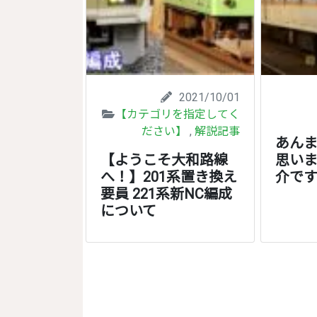
2021/10/01
【カテゴリを指定してく
ださい】
,
解説記事
あん
【ようこそ大和路線
思いま
へ！】201系置き換え
介です
要員 221系新NC編成
について