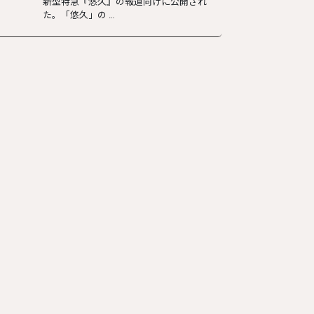
新型特急『悠久』の報道向けに公開され
た。「悠久」の …