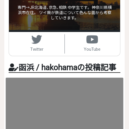
専門→JR北海道､京急､相鉄 中学生です。神奈川県横
浜市在住。 ツイ廃が鉄道について色んな面から考察
していきます。
Twitter
YouTube
函浜 / hakohamaの投稿記事