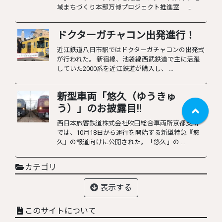
域まちづくり本部万博プロジェクト推進室 …
ドクターガチャコン出発進行！
近江鉄道八日市駅ではドクターガチャコンの出発式
が行われた。 新宿線、池袋線西武鉄道で主に活躍
していた2000系を近江鉄道が購入し、 …
新型車両「悠久（ゆうきゅ
う）」のお披露目‼︎
西日本旅客鉄道株式会社吹田総合車両所京都支所
では、10月18日から運行を開始する新型特急『悠
久』の報道向けに公開された。「悠久」の …
カテゴリ
表示する
このサイトについて