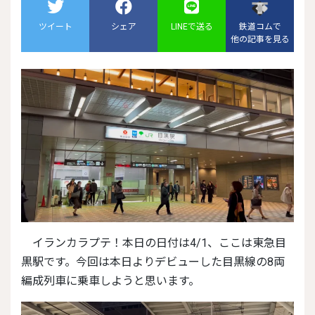
ツイート
シェア
LINEで送る
鉄道コムで
他の記事を見る
イランカラプテ！本日の日付は4/1、ここは東急目
黒駅です。今回は本日よりデビューした目黒線の8両
編成列車に乗車しようと思います。