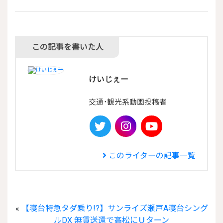
この記事を書いた人
けいじぇー
交通･観光系動画投稿者

このライターの記事一覧
«
【寝台特急タダ乗り!?】サンライズ瀬戸A寝台シング
ルDX 無賃送還で高松にＵターン