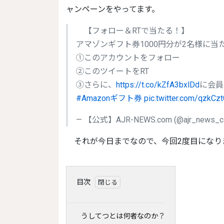
ャンペーンをやってます。
【フォロー＆RTで当たる！】
アマゾンギフト券1000円分が2名様に当
①このアカウントをフォロー
②このツイートをRT
③さらに、
https://t.co/kZfA3bxlDd
に会員
#Amazonギフト券
pic.twitter.com/qzkC
— 【公式】AJR-NEWS.com (@ajr_news_
それが今日までなので、今回2度目にな
目次
うしてつとは何者なのか？