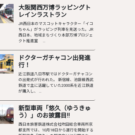
大阪関西万博ラッピングト
レインラストラン
JR西日本のマスコットキャラクター「イコ
ちゃん」がラッピング列車を見送った。JR
西日本、地域まちづくり本部万博プロジェ
クト推進室 …
ドクターガチャコン出発進
行！
近江鉄道八日市駅ではドクターガチャコン
の出発式が行われた。 新宿線、池袋線西武
鉄道で主に活躍していた2000系を近江鉄道
が購入し、 …
新型車両「悠久（ゆうきゅ
う）」のお披露目‼︎
西日本旅客鉄道株式会社吹田総合車両所京
都支所では、10月18日から運行を開始する