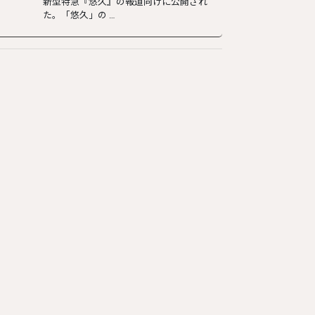
新型特急『悠久』の報道向けに公開され
た。「悠久」の …