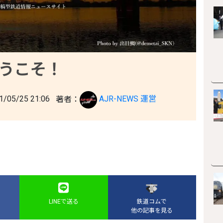
へようこそ！
05/25 21:06
著者：
AJR-NEWS 運営
LINEで送る
鉄道コムで
他の記事を見る