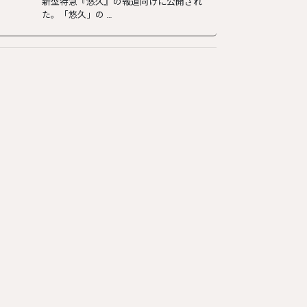
新型特急『悠久』の報道向けに公開され
た。「悠久」の …