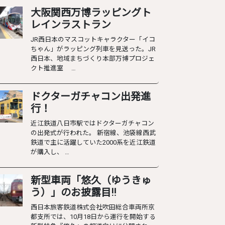
大阪関西万博ラッピングト
レインラストラン
JR西日本のマスコットキャラクター「イコ
ちゃん」がラッピング列車を見送った。JR
西日本、地域まちづくり本部万博プロジェ
クト推進室 …
ドクターガチャコン出発進
行！
近江鉄道八日市駅ではドクターガチャコン
の出発式が行われた。 新宿線、池袋線西武
鉄道で主に活躍していた2000系を近江鉄道
が購入し、 …
新型車両「悠久（ゆうきゅ
う）」のお披露目‼︎
西日本旅客鉄道株式会社吹田総合車両所京
都支所では、10月18日から運行を開始する