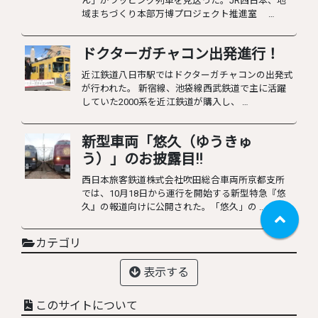
ん」がラッピング列車を見送った。JR西日本、地
域まちづくり本部万博プロジェクト推進室 …
ドクターガチャコン出発進行！
近江鉄道八日市駅ではドクターガチャコンの出発式
が行われた。 新宿線、池袋線西武鉄道で主に活躍
していた2000系を近江鉄道が購入し、 …
新型車両「悠久（ゆうきゅ
う）」のお披露目‼︎
西日本旅客鉄道株式会社吹田総合車両所京都支所
では、10月18日から運行を開始する新型特急『悠
久』の報道向けに公開された。「悠久」の …
カテゴリ
表示する
このサイトについて