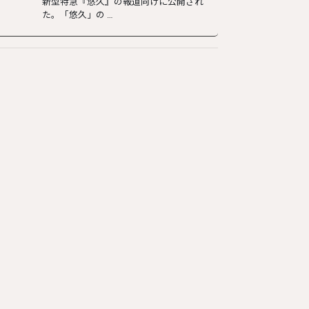
新型特急『悠久』の報道向けに公開され
た。「悠久」の …