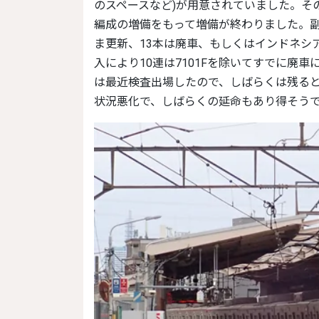
のスペースなど)が用意されていました。その
編成の増備をもって増備が終わりました。副
ま更新、13本は廃車、もしくはインドネシア
入により10連は7101Fを除いてすでに廃車に
は最近検査出場したので、しばらくは残る
状況悪化で、しばらくの延命もあり得そう