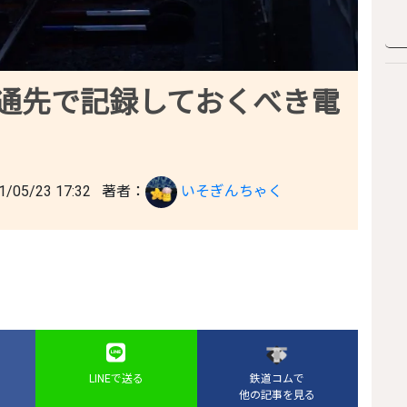
通先で記録しておくべき電
05/23 17:32
著者：
いそぎんちゃく
LINEで送る
鉄道コムで
他の記事を見る