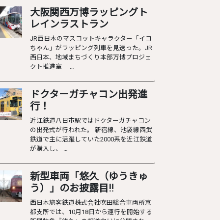
大阪関西万博ラッピングト
レインラストラン
JR西日本のマスコットキャラクター「イコ
ちゃん」がラッピング列車を見送った。JR
西日本、地域まちづくり本部万博プロジェ
クト推進室 …
ドクターガチャコン出発進
行！
近江鉄道八日市駅ではドクターガチャコン
の出発式が行われた。 新宿線、池袋線西武
鉄道で主に活躍していた2000系を近江鉄道
が購入し、 …
新型車両「悠久（ゆうきゅ
う）」のお披露目‼︎
西日本旅客鉄道株式会社吹田総合車両所京
都支所では、10月18日から運行を開始する