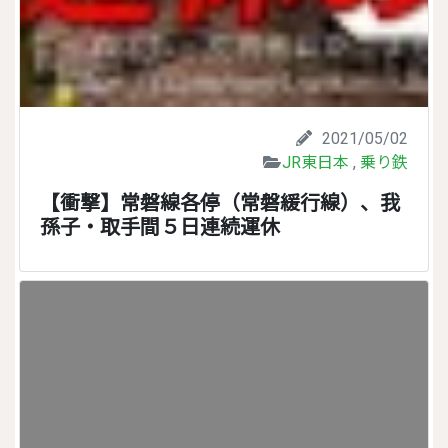
2021/05/02
JR東日本
,
乗り鉄
【衝撃】常磐線各停（常磐緩行線）、我
孫子・取手間５日連続運休