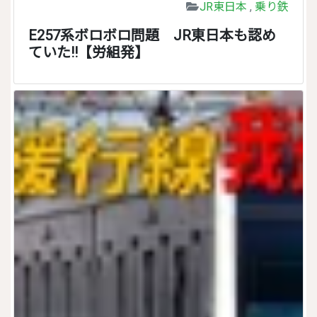
JR東日本
,
乗り鉄
E257系ボロボロ問題 JR東日本も認め
ていた!!【労組発】