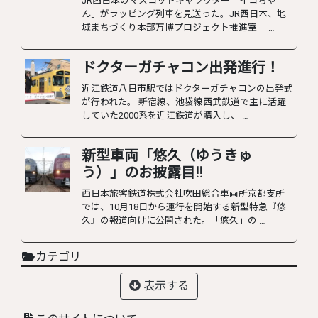
JR西日本のマスコットキャラクター「イコちゃ
ん」がラッピング列車を見送った。JR西日本、地
域まちづくり本部万博プロジェクト推進室 …
ドクターガチャコン出発進行！
近江鉄道八日市駅ではドクターガチャコンの出発式
が行われた。 新宿線、池袋線西武鉄道で主に活躍
していた2000系を近江鉄道が購入し、 …
新型車両「悠久（ゆうきゅ
う）」のお披露目‼︎
西日本旅客鉄道株式会社吹田総合車両所京都支所
では、10月18日から運行を開始する新型特急『悠
久』の報道向けに公開された。「悠久」の …
カテゴリ
表示する