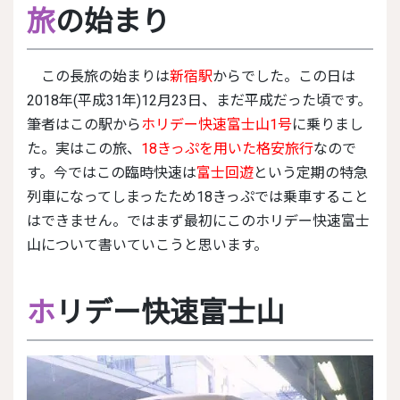
旅
の始まり
この長旅の始まりは
新宿駅
からでした。この日は
2018年(平成31年)12月23日、まだ平成だった頃です。
筆者はこの駅から
ホリデー快速富士山1号
に乗りまし
た。実はこの旅、
18きっぷを用いた格安旅行
なので
す。今ではこの臨時快速は
富士回遊
という定期の特急
列車になってしまったため18きっぷでは乗車すること
はできません。ではまず最初にこのホリデー快速富士
山について書いていこうと思います。
ホ
リデー快速富士山