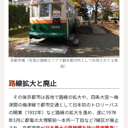
京都市電（写真は岡崎エリアで観光案内所として利用されてる車
両）
路線拡大と廃止
その後京都市は各地で路線の拡大や、四条大宮～梅
津間の梅津線で都市交通として日本初のトロリーバス
の開業（1932年）など路線の拡大を進め、遂に1978
年3月に都電の大塚駅前～本所一丁目など7線区が廃止