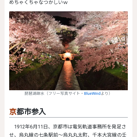
めちゃくちゃなつかしいｗ
琵琶湖疎水（フリー写真サイト・
BlueWind
より）
京都市参入
1912年6月11日、京都市は
電気軌道事務所を発足さ
せ、烏丸線の七条駅前～烏丸丸太町、千本大宮線の壬