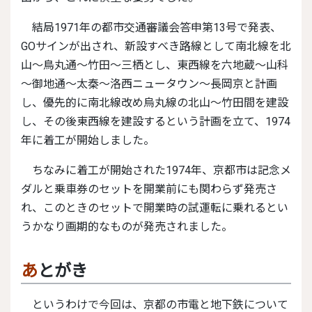
結局1971年の都市交通審議会答申第13号で発表、
GOサインが出され、新設すべき路線として南北線を北
山～鳥丸通～竹田～三栖とし、東西線を六地蔵～山科
～御地通～太秦～洛西ニュータウン～長岡京と計画
し、優先的に南北線改め烏丸線の北山～竹田間を建設
し、その後東西線を建設するという計画を立て、1974
年に着工が開始しました。
ちなみに着工が開始された1974年、京都市は記念メ
ダルと乗車券のセットを開業前にも関わらず発売さ
れ、このときのセットで開業時の試運転に乗れるとい
うかなり画期的なものが発売されました。
あとがき
というわけで今回は、京都の市電と地下鉄について