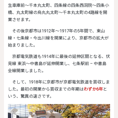
生車庫前～千本丸太町、四条線の四条西洞院～四条小
橋、丸太町線の烏丸丸太町～千本丸太町の4路線を開
業させます。
その後京都市は1912年～1917年の5年間で、東山
線・七条線・今出川線を開業により、京都市の拡大が
始まりました。
京都電気鉄道も1914年に最後の延伸区間となる、伏
見線 東浜～中書島が延伸開業し、七条駅前 – 中書島
全線開業しました。
そして、1918年に京都市が京都電気鉄道を買収しま
した。最初の開業から買収までの年期は
わずか6年
と
いう、驚異の速さです。