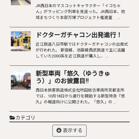
JR西日本のマスコットキャラクター「イコちゃ
ん」がラッピング列車を見送った。JR西日本、地
域まちづくり本部万博プロジェクト推進室 …
ドクターガチャコン出発進行！
近江鉄道八日市駅ではドクターガチャコンの出発式
が行われた。 新宿線、池袋線西武鉄道で主に活躍
していた2000系を近江鉄道が購入し、 …
新型車両「悠久（ゆうきゅ
う）」のお披露目‼︎
西日本旅客鉄道株式会社吹田総合車両所京都支所
では、10月18日から運行を開始する新型特急『悠
久』の報道向けに公開された。「悠久」の …
カテゴリ
表示する